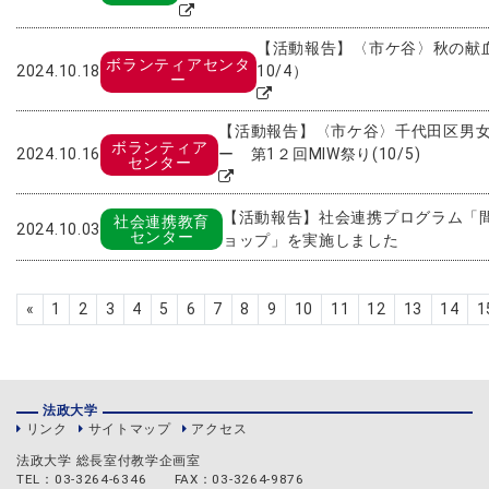
【活動報告】〈市ケ谷〉秋の献血
ボランティアセンタ
2024.10.18
10/4）
ー
【活動報告】〈市ケ谷〉千代田区男
ボランティア
2024.10.16
ー 第1２回MIW祭り(10/5)
センター
【活動報告】社会連携プログラム「
社会連携教育
2024.10.03
センター
ョップ」を実施しました
Previous
«
1
2
3
4
5
6
7
8
9
10
11
12
13
14
1
法政大学
リンク
サイトマップ
アクセス
法政大学 総長室付教学企画室
TEL：03-3264-6346 FAX：03-3264-9876