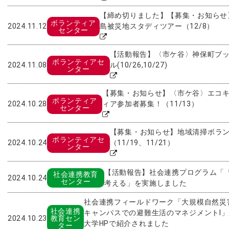
【締め切りました】【募集・お知らせ
ボランティア
2024.11.12
島被災地スタディツアー（12/8）
センター
【活動報告】〈市ケ谷〉神保町ブ
ボランティアセ
2024.11.08
ル(10/26,10/27)
ンター
【募集・お知らせ】〈市ケ谷〉エコ
ボランティア
2024.10.28
ィア参加者募集！（11/13）
センター
【募集・お知らせ】地域清掃ボラ
ボランティアセ
2024.10.24
（11/19、11/21）
ンター
【活動報告】社会連携プログラム「
社会連携教育
2024.10.24
センター
考える」を実施しました
社会連携フィールドワーク「大規模自然災
社会連携
キャンパスでの避難生活のマネジメントⅠ
2024.10.23
教育セン
大学HPで紹介されました
ター