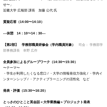
せ〜」
近畿大学 広報部 課長 加藤 公代 氏
質疑応答（14:00〜14:10）
---休憩 14：10〜14：30---
【第2部】 学務部職員研修会（学内職員対象）
司会： 学務部学
部事務課長 幸野 広作
全員参加によるグループワーク（14:30〜15:30）
〜テーマ〜
・学生が利用したくなる窓口 / ・大学の情報発信力強化 / ・学内イ
ンターンシップ / ・アクティブラーニングの活性化 など
発表・評価（15:30〜16:20）
とっさのひとこと英会話＜大学業務編＞プロジェクト発表