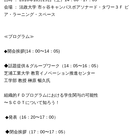
会場 ： 法政大学 市ヶ谷キャンパスボアソナード・タワー３Ｆ ピ
ア・ラーニング・スペース
≪プログラム≫
◆開会挨拶(14：00〜14：05)
◆話題提供＆グループワーク（14：05〜16：05）
芝浦工業大学 教育イノベーション推進センター
工学部 教授 榊原 暢久氏
組織的ＦＤプログラムにおける学生関与の可能性
〜ＳＣＯＴについて知ろう！
◆発表（16：20〜17：00）
◆閉会挨拶（17：00〜17：05）