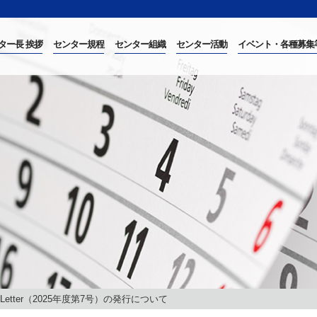
ター長 挨拶
センター規程
センター組織
センター活動
イベント・各種募集
 Letter（2025年度第7号）の発行について