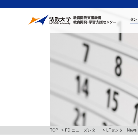
セン
TOP
FD ニューズレター
LFセンターNews